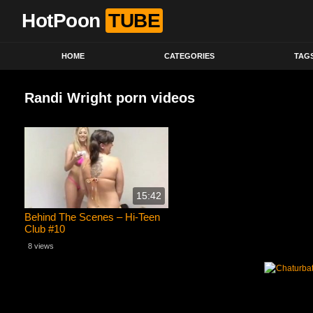
HotPoon
TUBE
HOME
CATEGORIES
TAG
Randi Wright porn videos
15:42
Behind The Scenes – Hi-Teen
Club #10
8 views