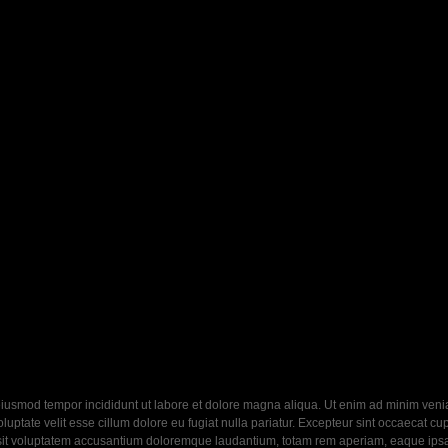
eiusmod tempor incididunt ut labore et dolore magna aliqua. Ut enim ad minim veniam
ptate velit esse cillum dolore eu fugiat nulla pariatur. Excepteur sint occaecat cupi
 sit voluptatem accusantium doloremque laudantium, totam rem aperiam, eaque ipsa q