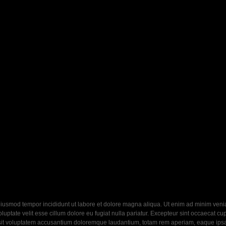
eiusmod tempor incididunt ut labore et dolore magna aliqua. Ut enim ad minim veniam
ptate velit esse cillum dolore eu fugiat nulla pariatur. Excepteur sint occaecat cupi
 sit voluptatem accusantium doloremque laudantium, totam rem aperiam, eaque ipsa q