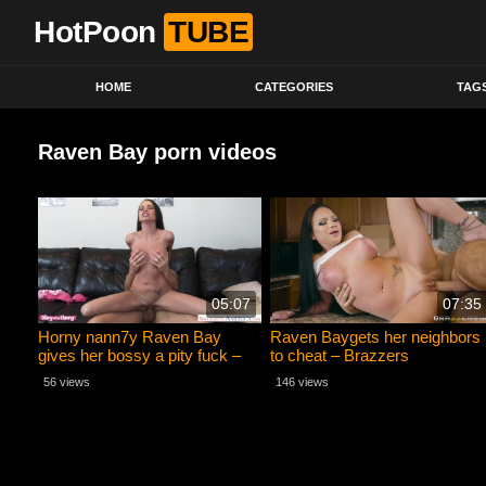
HotPoon
TUBE
HOME
CATEGORIES
TAG
Raven Bay porn videos
05:07
07:35
Horny nann7y Raven Bay
Raven Baygets her neighbors
gives her bossy a pity fuck –
to cheat – Brazzers
Naughty America
56 views
146 views