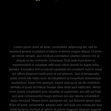
Lorem ipsum dolor sit amet, consectetur adipiscing elit, sed do
eiusmod tempor incididunt ut labore et dolore magna aliqua. Ut enim
ad minim veniam, quis nostrud exercitation ullamco laboris nisi ut
aliquip ex ea commodo consequat. Duis aute irure dolor in
reprehenderit in voluptate velit esse cillum dolore eu fugiat nulla
pariatur. Excepteur sint occaecat cupidatat non proident, sunt in culpa
qui officia deserunt mollit anim id est laborum. Sed ut perspiciatis
unde omnis iste natus error sit voluptatem accusantium doloremque
laudantium, totam rem aperiam, eaque ipsa quae ab illo inventore
veritatis et quasi architecto beatae vitae dicta sunt explicabo. Nemo
enim ipsam voluptatem quia voluptas sit aspernatur aut odit aut fugit,
sed quia consequuntur magni dolores eos qui ratione voluptatem
sequi nesciunt. Neque porro quisquam est, qui dolorem ipsum quia
dolor sit amet, consectetur, adipisci velit, sed quia non numquam eius
modi tempora incidunt ut labore et dolore magnam aliquam quaerat