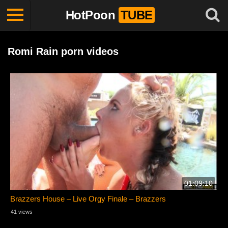
HotPoon
TUBE
Romi Rain porn videos
01:09:10
Brazzers House – Live Orgy Finale – Brazzers
41 views