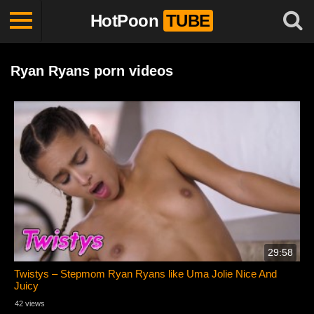
HotPoon
TUBE
Ryan Ryans porn videos
29:58
Twistys – Stepmom Ryan Ryans like Uma Jolie Nice And
Juicy
42 views