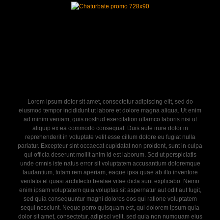
Lorem ipsum dolor sit amet, consectetur adipiscing elit, sed do
eiusmod tempor incididunt ut labore et dolore magna aliqua. Ut enim
ad minim veniam, quis nostrud exercitation ullamco laboris nisi ut
aliquip ex ea commodo consequat. Duis aute irure dolor in
reprehenderit in voluptate velit esse cillum dolore eu fugiat nulla
pariatur. Excepteur sint occaecat cupidatat non proident, sunt in culpa
qui officia deserunt mollit anim id est laborum. Sed ut perspiciatis
unde omnis iste natus error sit voluptatem accusantium doloremque
laudantium, totam rem aperiam, eaque ipsa quae ab illo inventore
veritatis et quasi architecto beatae vitae dicta sunt explicabo. Nemo
enim ipsam voluptatem quia voluptas sit aspernatur aut odit aut fugit,
sed quia consequuntur magni dolores eos qui ratione voluptatem
sequi nesciunt. Neque porro quisquam est, qui dolorem ipsum quia
dolor sit amet, consectetur, adipisci velit, sed quia non numquam eius