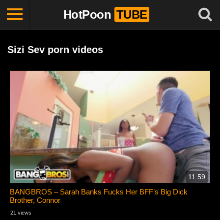
HotPoon
TUBE
Sizi Sev porn videos
11:59
BANGBROS – Sarah Banks Fucks Her BFF’s Big Dick
Brother, Connor
21 views