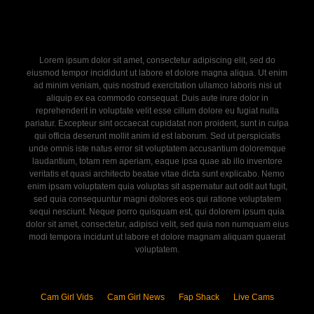
Lorem ipsum dolor sit amet, consectetur adipiscing elit, sed do
eiusmod tempor incididunt ut labore et dolore magna aliqua. Ut enim
ad minim veniam, quis nostrud exercitation ullamco laboris nisi ut
aliquip ex ea commodo consequat. Duis aute irure dolor in
reprehenderit in voluptate velit esse cillum dolore eu fugiat nulla
pariatur. Excepteur sint occaecat cupidatat non proident, sunt in culpa
qui officia deserunt mollit anim id est laborum. Sed ut perspiciatis
unde omnis iste natus error sit voluptatem accusantium doloremque
laudantium, totam rem aperiam, eaque ipsa quae ab illo inventore
veritatis et quasi architecto beatae vitae dicta sunt explicabo. Nemo
enim ipsam voluptatem quia voluptas sit aspernatur aut odit aut fugit,
sed quia consequuntur magni dolores eos qui ratione voluptatem
sequi nesciunt. Neque porro quisquam est, qui dolorem ipsum quia
dolor sit amet, consectetur, adipisci velit, sed quia non numquam eius
modi tempora incidunt ut labore et dolore magnam aliquam quaerat
voluptatem.
Cam Girl Vids
Cam Girl News
Fap Shack
Live Cams