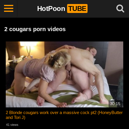
HotPoon
TUBE
2 cougars porn videos
30:15
2 Blonde cougars work over a massive cock pt2 (HoneyButter
and Tori J)
41 views