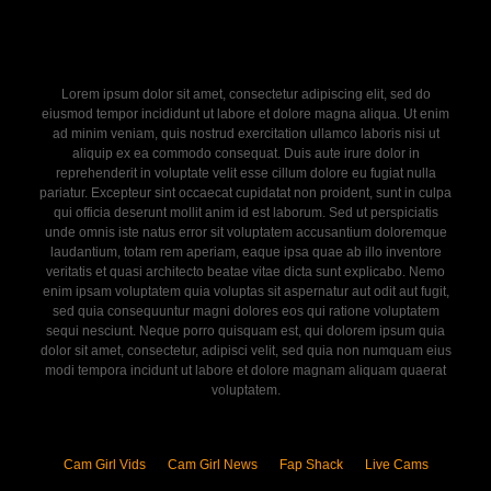
Lorem ipsum dolor sit amet, consectetur adipiscing elit, sed do
eiusmod tempor incididunt ut labore et dolore magna aliqua. Ut enim
ad minim veniam, quis nostrud exercitation ullamco laboris nisi ut
aliquip ex ea commodo consequat. Duis aute irure dolor in
reprehenderit in voluptate velit esse cillum dolore eu fugiat nulla
pariatur. Excepteur sint occaecat cupidatat non proident, sunt in culpa
qui officia deserunt mollit anim id est laborum. Sed ut perspiciatis
unde omnis iste natus error sit voluptatem accusantium doloremque
laudantium, totam rem aperiam, eaque ipsa quae ab illo inventore
veritatis et quasi architecto beatae vitae dicta sunt explicabo. Nemo
enim ipsam voluptatem quia voluptas sit aspernatur aut odit aut fugit,
sed quia consequuntur magni dolores eos qui ratione voluptatem
sequi nesciunt. Neque porro quisquam est, qui dolorem ipsum quia
dolor sit amet, consectetur, adipisci velit, sed quia non numquam eius
modi tempora incidunt ut labore et dolore magnam aliquam quaerat
voluptatem.
Cam Girl Vids
Cam Girl News
Fap Shack
Live Cams