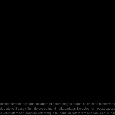
eiusmod tempor incididunt ut labore et dolore magna aliqua. Ut enim ad minim veniam
ptate velit esse cillum dolore eu fugiat nulla pariatur. Excepteur sint occaecat cupi
 sit voluptatem accusantium doloremque laudantium, totam rem aperiam, eaque ipsa q