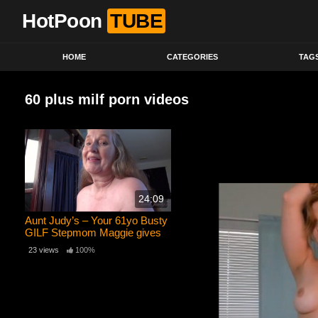
HotPoon
TUBE
HOME
CATEGORIES
TAG
60 plus milf porn videos
24:09
Aunt Judy’s – Your 61yo Busty
GILF Stepmom Maggie gives
you a Handjob (POV)
23 views
100%