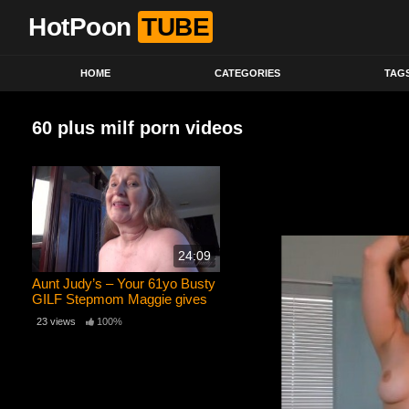
HotPoon
TUBE
HOME
CATEGORIES
TAG
60 plus milf porn videos
24:09
Aunt Judy’s – Your 61yo Busty
GILF Stepmom Maggie gives
you a Handjob (POV)
23 views
100%