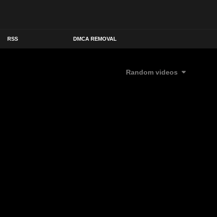
RSS
DMCA REMOVAL
Random videos