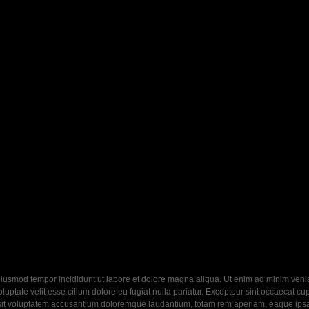
eiusmod tempor incididunt ut labore et dolore magna aliqua. Ut enim ad minim veniam
ptate velit esse cillum dolore eu fugiat nulla pariatur. Excepteur sint occaecat cupi
 sit voluptatem accusantium doloremque laudantium, totam rem aperiam, eaque ipsa q