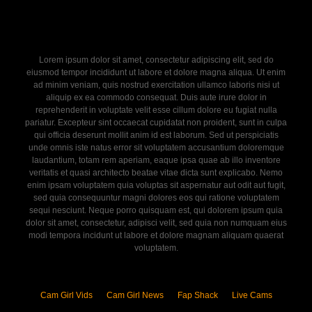
Lorem ipsum dolor sit amet, consectetur adipiscing elit, sed do
eiusmod tempor incididunt ut labore et dolore magna aliqua. Ut enim
ad minim veniam, quis nostrud exercitation ullamco laboris nisi ut
aliquip ex ea commodo consequat. Duis aute irure dolor in
reprehenderit in voluptate velit esse cillum dolore eu fugiat nulla
pariatur. Excepteur sint occaecat cupidatat non proident, sunt in culpa
qui officia deserunt mollit anim id est laborum. Sed ut perspiciatis
unde omnis iste natus error sit voluptatem accusantium doloremque
laudantium, totam rem aperiam, eaque ipsa quae ab illo inventore
veritatis et quasi architecto beatae vitae dicta sunt explicabo. Nemo
enim ipsam voluptatem quia voluptas sit aspernatur aut odit aut fugit,
sed quia consequuntur magni dolores eos qui ratione voluptatem
sequi nesciunt. Neque porro quisquam est, qui dolorem ipsum quia
dolor sit amet, consectetur, adipisci velit, sed quia non numquam eius
modi tempora incidunt ut labore et dolore magnam aliquam quaerat
voluptatem.
Cam Girl Vids
Cam Girl News
Fap Shack
Live Cams