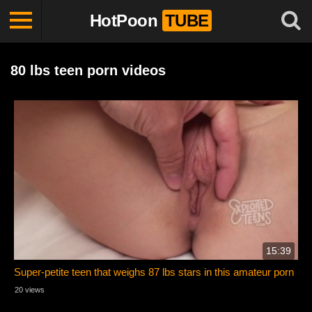
HotPoon
TUBE
80 lbs teen porn videos
15:39
Super-petite teen that weighs 87 lbs stars in this amateur porn
20 views