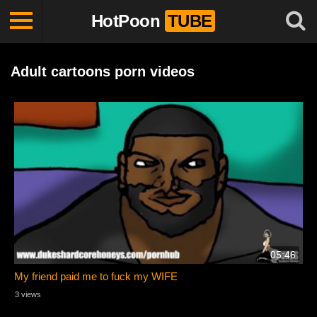
HotPoon
TUBE
Adult cartoons porn videos
05:46
My friend paid me to fuck my WIFE
3 views