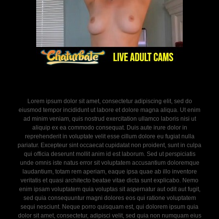
Lorem ipsum dolor sit amet, consectetur adipiscing elit, sed do
eiusmod tempor incididunt ut labore et dolore magna aliqua. Ut enim
ad minim veniam, quis nostrud exercitation ullamco laboris nisi ut
aliquip ex ea commodo consequat. Duis aute irure dolor in
reprehenderit in voluptate velit esse cillum dolore eu fugiat nulla
pariatur. Excepteur sint occaecat cupidatat non proident, sunt in culpa
qui officia deserunt mollit anim id est laborum. Sed ut perspiciatis
unde omnis iste natus error sit voluptatem accusantium doloremque
laudantium, totam rem aperiam, eaque ipsa quae ab illo inventore
veritatis et quasi architecto beatae vitae dicta sunt explicabo. Nemo
enim ipsam voluptatem quia voluptas sit aspernatur aut odit aut fugit,
sed quia consequuntur magni dolores eos qui ratione voluptatem
sequi nesciunt. Neque porro quisquam est, qui dolorem ipsum quia
dolor sit amet, consectetur, adipisci velit, sed quia non numquam eius