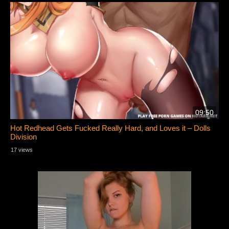
09:50
Hot Redhead Gets Fucked Really Hard, and Loves it – Dolls
Division
17 views