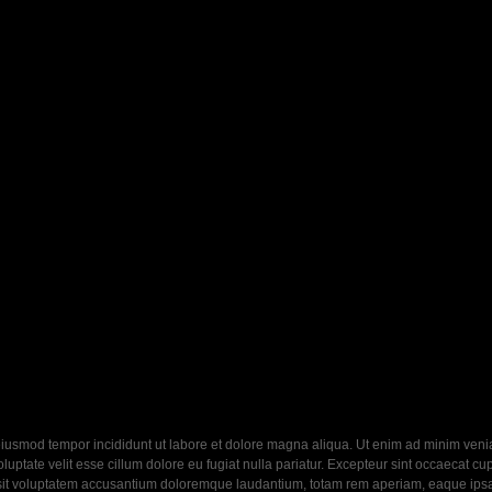
eiusmod tempor incididunt ut labore et dolore magna aliqua. Ut enim ad minim veniam
ptate velit esse cillum dolore eu fugiat nulla pariatur. Excepteur sint occaecat cupi
 sit voluptatem accusantium doloremque laudantium, totam rem aperiam, eaque ipsa q