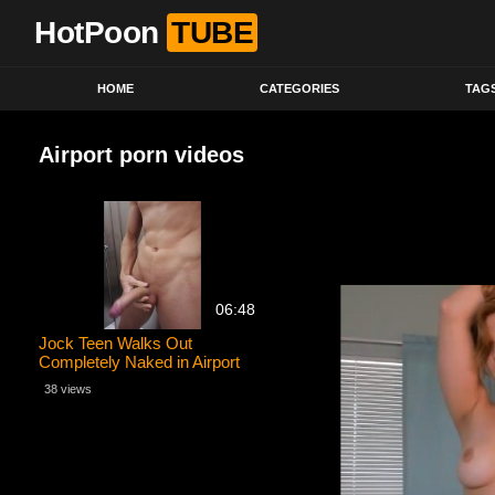
HotPoon
TUBE
HOME
CATEGORIES
TAG
Airport porn videos
06:48
Jock Teen Walks Out
Completely Naked in Airport
Bathroom & Cums in Urinal
38 views