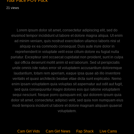
Your Face POV Fuck
21 views
Lorem ipsum dolor sit amet, consectetur adipiscing elit, sed do
eiusmod tempor incididunt ut labore et dolore magna aliqua. Ut enim
ad minim veniam, quis nostrud exercitation ullamco laboris nisi ut
aliquip ex ea commodo consequat. Duis aute irure dolor in
reprehenderit in voluptate velit esse cillum dolore eu fugiat nulla
pariatur. Excepteur sint occaecat cupidatat non proident, sunt in culpa
qui officia deserunt mollit anim id est laborum. Sed ut perspiciatis
unde omnis iste natus error sit voluptatem accusantium doloremque
laudantium, totam rem aperiam, eaque ipsa quae ab illo inventore
veritatis et quasi architecto beatae vitae dicta sunt explicabo. Nemo
enim ipsam voluptatem quia voluptas sit aspernatur aut odit aut fugit,
sed quia consequuntur magni dolores eos qui ratione voluptatem
sequi nesciunt. Neque porro quisquam est, qui dolorem ipsum quia
dolor sit amet, consectetur, adipisci velit, sed quia non numquam eius
modi tempora incidunt ut labore et dolore magnam aliquam quaerat
voluptatem.
Cam Girl Vids
Cam Girl News
Fap Shack
Live Cams