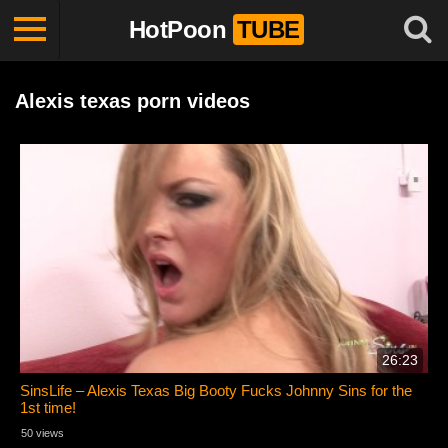
HotPoon
TUBE
Alexis texas porn videos
26:23
SinsLife – Alexis Texas Big Booty Fucks Johnny Sins for the
1st time!
50 views