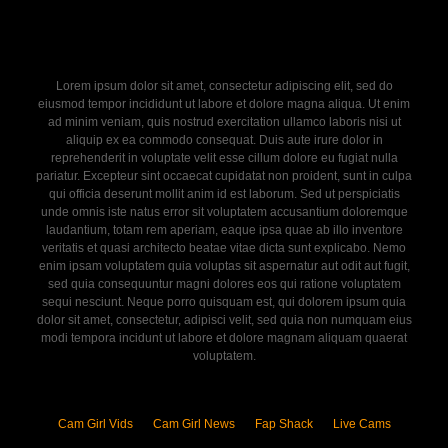
Lorem ipsum dolor sit amet, consectetur adipiscing elit, sed do
eiusmod tempor incididunt ut labore et dolore magna aliqua. Ut enim
ad minim veniam, quis nostrud exercitation ullamco laboris nisi ut
aliquip ex ea commodo consequat. Duis aute irure dolor in
reprehenderit in voluptate velit esse cillum dolore eu fugiat nulla
pariatur. Excepteur sint occaecat cupidatat non proident, sunt in culpa
qui officia deserunt mollit anim id est laborum. Sed ut perspiciatis
unde omnis iste natus error sit voluptatem accusantium doloremque
laudantium, totam rem aperiam, eaque ipsa quae ab illo inventore
veritatis et quasi architecto beatae vitae dicta sunt explicabo. Nemo
enim ipsam voluptatem quia voluptas sit aspernatur aut odit aut fugit,
sed quia consequuntur magni dolores eos qui ratione voluptatem
sequi nesciunt. Neque porro quisquam est, qui dolorem ipsum quia
dolor sit amet, consectetur, adipisci velit, sed quia non numquam eius
modi tempora incidunt ut labore et dolore magnam aliquam quaerat
voluptatem.
Cam Girl Vids
Cam Girl News
Fap Shack
Live Cams