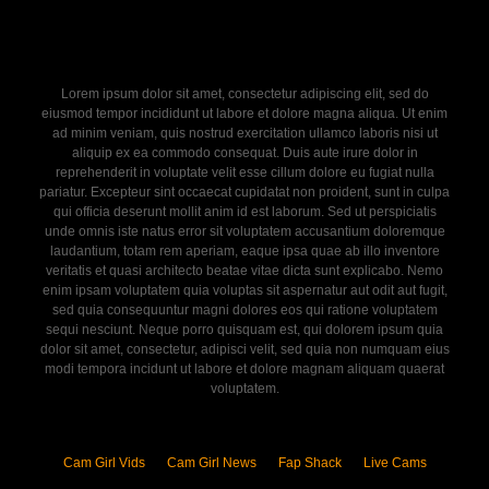
Lorem ipsum dolor sit amet, consectetur adipiscing elit, sed do
eiusmod tempor incididunt ut labore et dolore magna aliqua. Ut enim
ad minim veniam, quis nostrud exercitation ullamco laboris nisi ut
aliquip ex ea commodo consequat. Duis aute irure dolor in
reprehenderit in voluptate velit esse cillum dolore eu fugiat nulla
pariatur. Excepteur sint occaecat cupidatat non proident, sunt in culpa
qui officia deserunt mollit anim id est laborum. Sed ut perspiciatis
unde omnis iste natus error sit voluptatem accusantium doloremque
laudantium, totam rem aperiam, eaque ipsa quae ab illo inventore
veritatis et quasi architecto beatae vitae dicta sunt explicabo. Nemo
enim ipsam voluptatem quia voluptas sit aspernatur aut odit aut fugit,
sed quia consequuntur magni dolores eos qui ratione voluptatem
sequi nesciunt. Neque porro quisquam est, qui dolorem ipsum quia
dolor sit amet, consectetur, adipisci velit, sed quia non numquam eius
modi tempora incidunt ut labore et dolore magnam aliquam quaerat
voluptatem.
Cam Girl Vids
Cam Girl News
Fap Shack
Live Cams