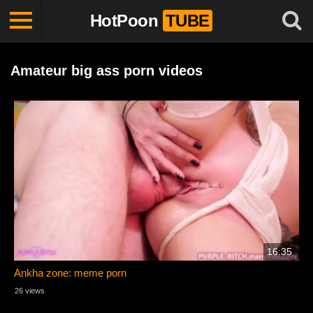
HotPoon
TUBE
Amateur big ass porn videos
16:35
Ankha zone: meme porn
26 views