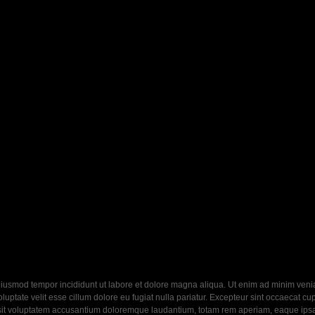
eiusmod tempor incididunt ut labore et dolore magna aliqua. Ut enim ad minim veniam
ptate velit esse cillum dolore eu fugiat nulla pariatur. Excepteur sint occaecat cupi
 sit voluptatem accusantium doloremque laudantium, totam rem aperiam, eaque ipsa q