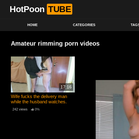
HotPoon
TUBE
HOME
CATEGORIES
TAG
Amateur rimming porn videos
17:16
Wife fucks the delivery man
while the husband watches.
Cuckold fucks after
242 views
0%