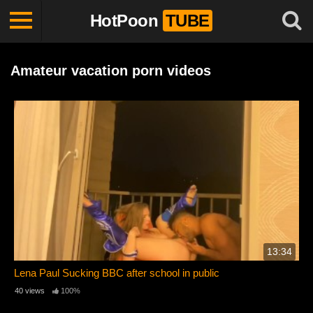
HotPoon
TUBE
Amateur vacation porn videos
13:34
Lena Paul Sucking BBC after school in public
40 views
100%