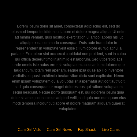
Lorem ipsum dolor sit amet, consectetur adipiscing elit, sed do
eiusmod tempor incididunt ut labore et dolore magna aliqua. Ut enim
ad minim veniam, quis nostrud exercitation ullamco laboris nisi ut
aliquip ex ea commodo consequat. Duis aute irure dolor in
reprehenderit in voluptate velit esse cillum dolore eu fugiat nulla
pariatur. Excepteur sint occaecat cupidatat non proident, sunt in culpa
qui officia deserunt mollit anim id est laborum. Sed ut perspiciatis
unde omnis iste natus error sit voluptatem accusantium doloremque
laudantium, totam rem aperiam, eaque ipsa quae ab illo inventore
veritatis et quasi architecto beatae vitae dicta sunt explicabo. Nemo
enim ipsam voluptatem quia voluptas sit aspernatur aut odit aut fugit,
sed quia consequuntur magni dolores eos qui ratione voluptatem
sequi nesciunt. Neque porro quisquam est, qui dolorem ipsum quia
dolor sit amet, consectetur, adipisci velit, sed quia non numquam eius
modi tempora incidunt ut labore et dolore magnam aliquam quaerat
voluptatem.
Cam Girl Vids
Cam Girl News
Fap Shack
Live Cams