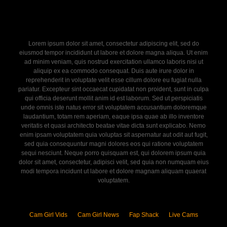
Lorem ipsum dolor sit amet, consectetur adipiscing elit, sed do
eiusmod tempor incididunt ut labore et dolore magna aliqua. Ut enim
ad minim veniam, quis nostrud exercitation ullamco laboris nisi ut
aliquip ex ea commodo consequat. Duis aute irure dolor in
reprehenderit in voluptate velit esse cillum dolore eu fugiat nulla
pariatur. Excepteur sint occaecat cupidatat non proident, sunt in culpa
qui officia deserunt mollit anim id est laborum. Sed ut perspiciatis
unde omnis iste natus error sit voluptatem accusantium doloremque
laudantium, totam rem aperiam, eaque ipsa quae ab illo inventore
veritatis et quasi architecto beatae vitae dicta sunt explicabo. Nemo
enim ipsam voluptatem quia voluptas sit aspernatur aut odit aut fugit,
sed quia consequuntur magni dolores eos qui ratione voluptatem
sequi nesciunt. Neque porro quisquam est, qui dolorem ipsum quia
dolor sit amet, consectetur, adipisci velit, sed quia non numquam eius
modi tempora incidunt ut labore et dolore magnam aliquam quaerat
voluptatem.
Cam Girl Vids
Cam Girl News
Fap Shack
Live Cams