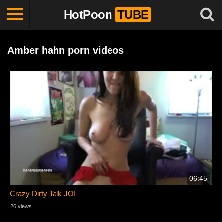
HotPoon
TUBE
Amber hahn porn videos
06:45
Crazy Dirty Talk JOI
26 views