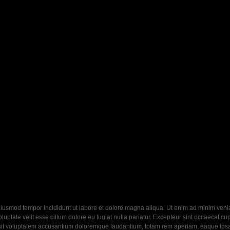
eiusmod tempor incididunt ut labore et dolore magna aliqua. Ut enim ad minim veniam
ptate velit esse cillum dolore eu fugiat nulla pariatur. Excepteur sint occaecat cupi
 sit voluptatem accusantium doloremque laudantium, totam rem aperiam, eaque ipsa q