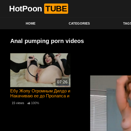
HotPoon
TUBE
HOME
CATEGORIES
TAG
Anal pumping porn videos
07:26
Ебу Жопу Огромным Дилдо и
Накачиваю ее до Пролапса и
Сквирта – я чуть с ума не
15 views
100%
сошла от кайфа