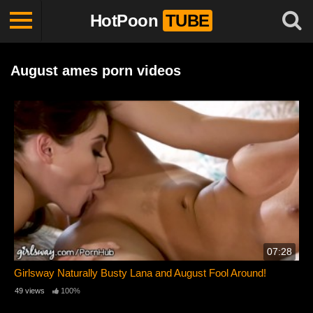
HotPoon
TUBE
August ames porn videos
07:28
Girlsway Naturally Busty Lana and August Fool Around!
49 views
100%