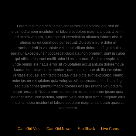
Lorem ipsum dolor sit amet, consectetur adipiscing elit, sed do
eiusmod tempor incididunt ut labore et dolore magna aliqua. Ut enim
ad minim veniam, quis nostrud exercitation ullamco laboris nisi ut
aliquip ex ea commodo consequat. Duis aute irure dolor in
reprehenderit in voluptate velit esse cillum dolore eu fugiat nulla
pariatur. Excepteur sint occaecat cupidatat non proident, sunt in culpa
qui officia deserunt mollit anim id est laborum. Sed ut perspiciatis
unde omnis iste natus error sit voluptatem accusantium doloremque
laudantium, totam rem aperiam, eaque ipsa quae ab illo inventore
veritatis et quasi architecto beatae vitae dicta sunt explicabo. Nemo
enim ipsam voluptatem quia voluptas sit aspernatur aut odit aut fugit,
sed quia consequuntur magni dolores eos qui ratione voluptatem
sequi nesciunt. Neque porro quisquam est, qui dolorem ipsum quia
dolor sit amet, consectetur, adipisci velit, sed quia non numquam eius
modi tempora incidunt ut labore et dolore magnam aliquam quaerat
voluptatem.
Cam Girl Vids
Cam Girl News
Fap Shack
Live Cams