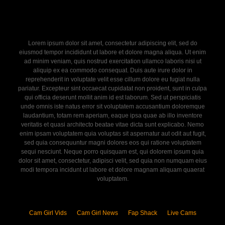
Lorem ipsum dolor sit amet, consectetur adipiscing elit, sed do
eiusmod tempor incididunt ut labore et dolore magna aliqua. Ut enim
ad minim veniam, quis nostrud exercitation ullamco laboris nisi ut
aliquip ex ea commodo consequat. Duis aute irure dolor in
reprehenderit in voluptate velit esse cillum dolore eu fugiat nulla
pariatur. Excepteur sint occaecat cupidatat non proident, sunt in culpa
qui officia deserunt mollit anim id est laborum. Sed ut perspiciatis
unde omnis iste natus error sit voluptatem accusantium doloremque
laudantium, totam rem aperiam, eaque ipsa quae ab illo inventore
veritatis et quasi architecto beatae vitae dicta sunt explicabo. Nemo
enim ipsam voluptatem quia voluptas sit aspernatur aut odit aut fugit,
sed quia consequuntur magni dolores eos qui ratione voluptatem
sequi nesciunt. Neque porro quisquam est, qui dolorem ipsum quia
dolor sit amet, consectetur, adipisci velit, sed quia non numquam eius
modi tempora incidunt ut labore et dolore magnam aliquam quaerat
voluptatem.
Cam Girl Vids
Cam Girl News
Fap Shack
Live Cams