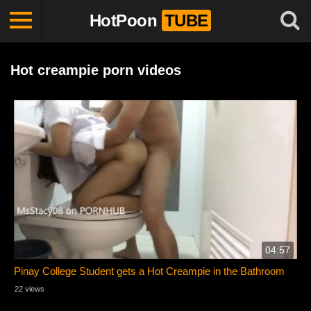
HotPoon
TUBE
Hot creampie porn videos
04:57
Pinay College Student gets a Hot Creampie in the Bathroom
22 views