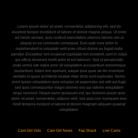
Lorem ipsum dolor sit amet, consectetur adipiscing elit, sed do
eiusmod tempor incididunt ut labore et dolore magna aliqua. Ut enim
ad minim veniam, quis nostrud exercitation ullamco laboris nisi ut
aliquip ex ea commodo consequat. Duis aute irure dolor in
reprehenderit in voluptate velit esse cillum dolore eu fugiat nulla
pariatur. Excepteur sint occaecat cupidatat non proident, sunt in culpa
qui officia deserunt mollit anim id est laborum. Sed ut perspiciatis
unde omnis iste natus error sit voluptatem accusantium doloremque
laudantium, totam rem aperiam, eaque ipsa quae ab illo inventore
veritatis et quasi architecto beatae vitae dicta sunt explicabo. Nemo
enim ipsam voluptatem quia voluptas sit aspernatur aut odit aut fugit,
sed quia consequuntur magni dolores eos qui ratione voluptatem
sequi nesciunt. Neque porro quisquam est, qui dolorem ipsum quia
dolor sit amet, consectetur, adipisci velit, sed quia non numquam eius
modi tempora incidunt ut labore et dolore magnam aliquam quaerat
voluptatem.
Cam Girl Vids
Cam Girl News
Fap Shack
Live Cams