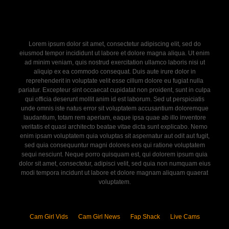
Lorem ipsum dolor sit amet, consectetur adipiscing elit, sed do
eiusmod tempor incididunt ut labore et dolore magna aliqua. Ut enim
ad minim veniam, quis nostrud exercitation ullamco laboris nisi ut
aliquip ex ea commodo consequat. Duis aute irure dolor in
reprehenderit in voluptate velit esse cillum dolore eu fugiat nulla
pariatur. Excepteur sint occaecat cupidatat non proident, sunt in culpa
qui officia deserunt mollit anim id est laborum. Sed ut perspiciatis
unde omnis iste natus error sit voluptatem accusantium doloremque
laudantium, totam rem aperiam, eaque ipsa quae ab illo inventore
veritatis et quasi architecto beatae vitae dicta sunt explicabo. Nemo
enim ipsam voluptatem quia voluptas sit aspernatur aut odit aut fugit,
sed quia consequuntur magni dolores eos qui ratione voluptatem
sequi nesciunt. Neque porro quisquam est, qui dolorem ipsum quia
dolor sit amet, consectetur, adipisci velit, sed quia non numquam eius
modi tempora incidunt ut labore et dolore magnam aliquam quaerat
voluptatem.
Cam Girl Vids
Cam Girl News
Fap Shack
Live Cams