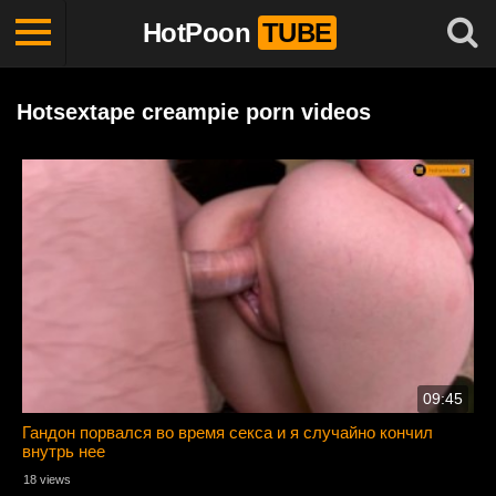
HotPoon
TUBE
Hotsextape creampie porn videos
09:45
Гандон порвался во время секса и я случайно кончил
внутрь нее
18 views