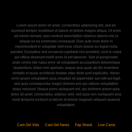
Lorem ipsum dolor sit amet, consectetur adipiscing elit, sed do
eiusmod tempor incididunt ut labore et dolore magna aliqua. Ut enim
ad minim veniam, quis nostrud exercitation ullamco laboris nisi ut
aliquip ex ea commodo consequat. Duis aute irure dolor in
reprehenderit in voluptate velit esse cillum dolore eu fugiat nulla
pariatur. Excepteur sint occaecat cupidatat non proident, sunt in culpa
qui officia deserunt mollit anim id est laborum. Sed ut perspiciatis
unde omnis iste natus error sit voluptatem accusantium doloremque
laudantium, totam rem aperiam, eaque ipsa quae ab illo inventore
veritatis et quasi architecto beatae vitae dicta sunt explicabo. Nemo
enim ipsam voluptatem quia voluptas sit aspernatur aut odit aut fugit,
sed quia consequuntur magni dolores eos qui ratione voluptatem
sequi nesciunt. Neque porro quisquam est, qui dolorem ipsum quia
dolor sit amet, consectetur, adipisci velit, sed quia non numquam eius
modi tempora incidunt ut labore et dolore magnam aliquam quaerat
voluptatem.
Cam Girl Vids
Cam Girl News
Fap Shack
Live Cams