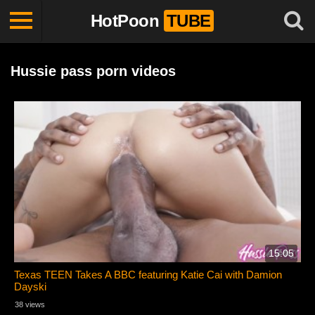
HotPoon
TUBE
Hussie pass porn videos
15:05
Texas TEEN Takes A BBC featuring Katie Cai with Damion
Dayski
38 views