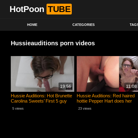
HotPoon
TUBE
HOME
CATEGORIES
TAG
Hussieauditions porn videos
19:56
11:08
Hussie Auditions: Hot Brunette
Hussie Auditions: Red haired
Carolina Sweets’ First 5 guy
hottie Pepper Hart does her
Gangbang
first IR, DP, DAP!
5 views
23 views