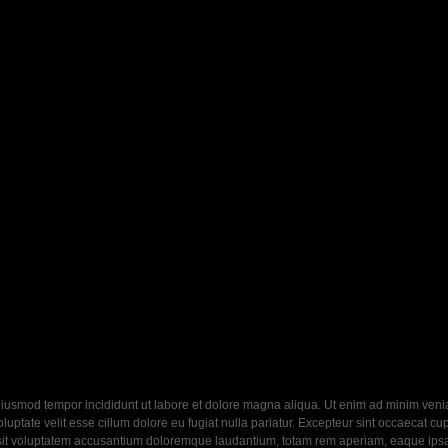
eiusmod tempor incididunt ut labore et dolore magna aliqua. Ut enim ad minim veniam
ptate velit esse cillum dolore eu fugiat nulla pariatur. Excepteur sint occaecat cupi
 sit voluptatem accusantium doloremque laudantium, totam rem aperiam, eaque ipsa q