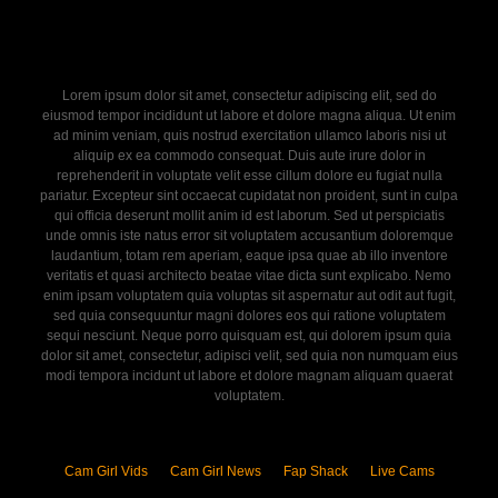
Lorem ipsum dolor sit amet, consectetur adipiscing elit, sed do
eiusmod tempor incididunt ut labore et dolore magna aliqua. Ut enim
ad minim veniam, quis nostrud exercitation ullamco laboris nisi ut
aliquip ex ea commodo consequat. Duis aute irure dolor in
reprehenderit in voluptate velit esse cillum dolore eu fugiat nulla
pariatur. Excepteur sint occaecat cupidatat non proident, sunt in culpa
qui officia deserunt mollit anim id est laborum. Sed ut perspiciatis
unde omnis iste natus error sit voluptatem accusantium doloremque
laudantium, totam rem aperiam, eaque ipsa quae ab illo inventore
veritatis et quasi architecto beatae vitae dicta sunt explicabo. Nemo
enim ipsam voluptatem quia voluptas sit aspernatur aut odit aut fugit,
sed quia consequuntur magni dolores eos qui ratione voluptatem
sequi nesciunt. Neque porro quisquam est, qui dolorem ipsum quia
dolor sit amet, consectetur, adipisci velit, sed quia non numquam eius
modi tempora incidunt ut labore et dolore magnam aliquam quaerat
voluptatem.
Cam Girl Vids
Cam Girl News
Fap Shack
Live Cams