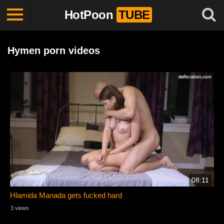
HotPoon
TUBE
Hymen porn videos
08:11
Hlamida Manada gets fucked hard
3 views