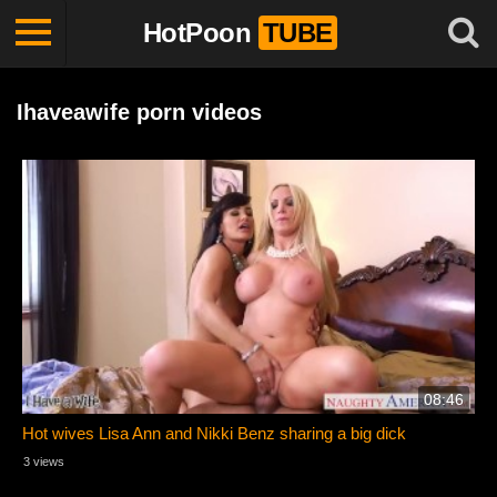
HotPoon
TUBE
Ihaveawife porn videos
08:46
Hot wives Lisa Ann and Nikki Benz sharing a big dick
3 views