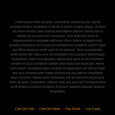
Lorem ipsum dolor sit amet, consectetur adipiscing elit, sed do
eiusmod tempor incididunt ut labore et dolore magna aliqua. Ut enim
ad minim veniam, quis nostrud exercitation ullamco laboris nisi ut
aliquip ex ea commodo consequat. Duis aute irure dolor in
reprehenderit in voluptate velit esse cillum dolore eu fugiat nulla
pariatur. Excepteur sint occaecat cupidatat non proident, sunt in culpa
qui officia deserunt mollit anim id est laborum. Sed ut perspiciatis
unde omnis iste natus error sit voluptatem accusantium doloremque
laudantium, totam rem aperiam, eaque ipsa quae ab illo inventore
veritatis et quasi architecto beatae vitae dicta sunt explicabo. Nemo
enim ipsam voluptatem quia voluptas sit aspernatur aut odit aut fugit,
sed quia consequuntur magni dolores eos qui ratione voluptatem
sequi nesciunt. Neque porro quisquam est, qui dolorem ipsum quia
dolor sit amet, consectetur, adipisci velit, sed quia non numquam eius
modi tempora incidunt ut labore et dolore magnam aliquam quaerat
voluptatem.
Cam Girl Vids
Cam Girl News
Fap Shack
Live Cams