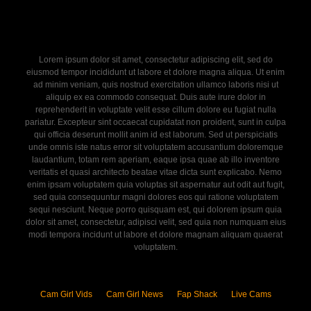
Lorem ipsum dolor sit amet, consectetur adipiscing elit, sed do
eiusmod tempor incididunt ut labore et dolore magna aliqua. Ut enim
ad minim veniam, quis nostrud exercitation ullamco laboris nisi ut
aliquip ex ea commodo consequat. Duis aute irure dolor in
reprehenderit in voluptate velit esse cillum dolore eu fugiat nulla
pariatur. Excepteur sint occaecat cupidatat non proident, sunt in culpa
qui officia deserunt mollit anim id est laborum. Sed ut perspiciatis
unde omnis iste natus error sit voluptatem accusantium doloremque
laudantium, totam rem aperiam, eaque ipsa quae ab illo inventore
veritatis et quasi architecto beatae vitae dicta sunt explicabo. Nemo
enim ipsam voluptatem quia voluptas sit aspernatur aut odit aut fugit,
sed quia consequuntur magni dolores eos qui ratione voluptatem
sequi nesciunt. Neque porro quisquam est, qui dolorem ipsum quia
dolor sit amet, consectetur, adipisci velit, sed quia non numquam eius
modi tempora incidunt ut labore et dolore magnam aliquam quaerat
voluptatem.
Cam Girl Vids
Cam Girl News
Fap Shack
Live Cams