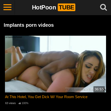
HotPoon
TUBE
Implants porn videos
36:53
At This Hotel, You Get Dick W/ Your Room Service
63 views
100%