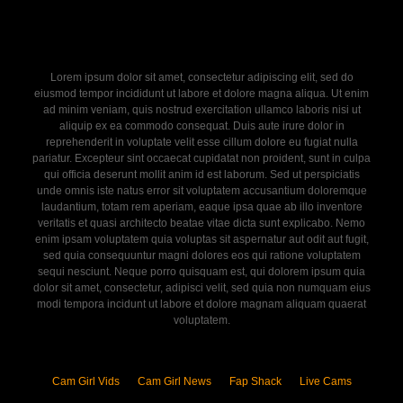
Lorem ipsum dolor sit amet, consectetur adipiscing elit, sed do
eiusmod tempor incididunt ut labore et dolore magna aliqua. Ut enim
ad minim veniam, quis nostrud exercitation ullamco laboris nisi ut
aliquip ex ea commodo consequat. Duis aute irure dolor in
reprehenderit in voluptate velit esse cillum dolore eu fugiat nulla
pariatur. Excepteur sint occaecat cupidatat non proident, sunt in culpa
qui officia deserunt mollit anim id est laborum. Sed ut perspiciatis
unde omnis iste natus error sit voluptatem accusantium doloremque
laudantium, totam rem aperiam, eaque ipsa quae ab illo inventore
veritatis et quasi architecto beatae vitae dicta sunt explicabo. Nemo
enim ipsam voluptatem quia voluptas sit aspernatur aut odit aut fugit,
sed quia consequuntur magni dolores eos qui ratione voluptatem
sequi nesciunt. Neque porro quisquam est, qui dolorem ipsum quia
dolor sit amet, consectetur, adipisci velit, sed quia non numquam eius
modi tempora incidunt ut labore et dolore magnam aliquam quaerat
voluptatem.
Cam Girl Vids
Cam Girl News
Fap Shack
Live Cams