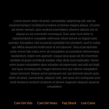
Lorem ipsum dolor sit amet, consectetur adipiscing elit, sed do
eiusmod tempor incididunt ut labore et dolore magna aliqua. Ut enim
ad minim veniam, quis nostrud exercitation ullamco laboris nisi ut
aliquip ex ea commodo consequat. Duis aute irure dolor in
reprehenderit in voluptate velit esse cillum dolore eu fugiat nulla
pariatur. Excepteur sint occaecat cupidatat non proident, sunt in culpa
qui officia deserunt mollit anim id est laborum. Sed ut perspiciatis
unde omnis iste natus error sit voluptatem accusantium doloremque
laudantium, totam rem aperiam, eaque ipsa quae ab illo inventore
veritatis et quasi architecto beatae vitae dicta sunt explicabo. Nemo
enim ipsam voluptatem quia voluptas sit aspernatur aut odit aut fugit,
sed quia consequuntur magni dolores eos qui ratione voluptatem
sequi nesciunt. Neque porro quisquam est, qui dolorem ipsum quia
dolor sit amet, consectetur, adipisci velit, sed quia non numquam eius
modi tempora incidunt ut labore et dolore magnam aliquam quaerat
voluptatem.
Cam Girl Vids
Cam Girl News
Fap Shack
Live Cams