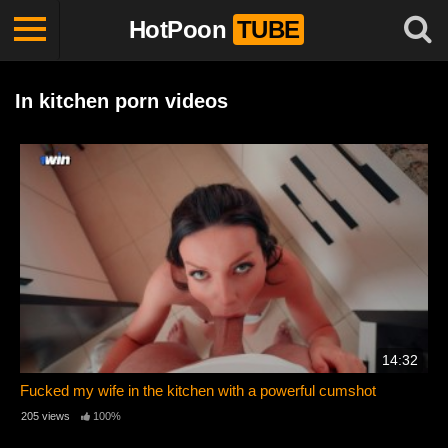
HotPoon
TUBE
In kitchen porn videos
14:32
Fucked my wife in the kitchen with a powerful cumshot
205 views
100%