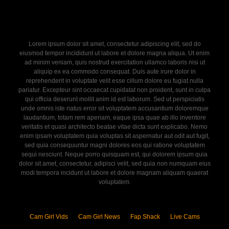
Lorem ipsum dolor sit amet, consectetur adipiscing elit, sed do
eiusmod tempor incididunt ut labore et dolore magna aliqua. Ut enim
ad minim veniam, quis nostrud exercitation ullamco laboris nisi ut
aliquip ex ea commodo consequat. Duis aute irure dolor in
reprehenderit in voluptate velit esse cillum dolore eu fugiat nulla
pariatur. Excepteur sint occaecat cupidatat non proident, sunt in culpa
qui officia deserunt mollit anim id est laborum. Sed ut perspiciatis
unde omnis iste natus error sit voluptatem accusantium doloremque
laudantium, totam rem aperiam, eaque ipsa quae ab illo inventore
veritatis et quasi architecto beatae vitae dicta sunt explicabo. Nemo
enim ipsam voluptatem quia voluptas sit aspernatur aut odit aut fugit,
sed quia consequuntur magni dolores eos qui ratione voluptatem
sequi nesciunt. Neque porro quisquam est, qui dolorem ipsum quia
dolor sit amet, consectetur, adipisci velit, sed quia non numquam eius
modi tempora incidunt ut labore et dolore magnam aliquam quaerat
voluptatem.
Cam Girl Vids
Cam Girl News
Fap Shack
Live Cams