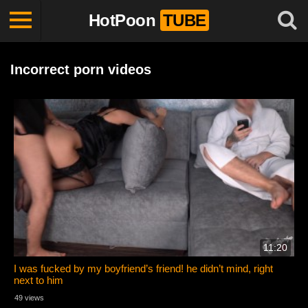
HotPoon
TUBE
Incorrect porn videos
11:20
I was fucked by my boyfriend’s friend! he didn’t mind, right
next to him
49 views