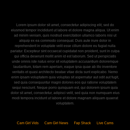
Lorem ipsum dolor sit amet, consectetur adipiscing elit, sed do
eiusmod tempor incididunt ut labore et dolore magna aliqua. Ut enim
ad minim veniam, quis nostrud exercitation ullamco laboris nisi ut
aliquip ex ea commodo consequat. Duis aute irure dolor in
reprehenderit in voluptate velit esse cillum dolore eu fugiat nulla
pariatur. Excepteur sint occaecat cupidatat non proident, sunt in culpa
qui officia deserunt mollit anim id est laborum. Sed ut perspiciatis
unde omnis iste natus error sit voluptatem accusantium doloremque
laudantium, totam rem aperiam, eaque ipsa quae ab illo inventore
veritatis et quasi architecto beatae vitae dicta sunt explicabo. Nemo
enim ipsam voluptatem quia voluptas sit aspernatur aut odit aut fugit,
sed quia consequuntur magni dolores eos qui ratione voluptatem
sequi nesciunt. Neque porro quisquam est, qui dolorem ipsum quia
dolor sit amet, consectetur, adipisci velit, sed quia non numquam eius
modi tempora incidunt ut labore et dolore magnam aliquam quaerat
voluptatem.
Cam Girl Vids
Cam Girl News
Fap Shack
Live Cams