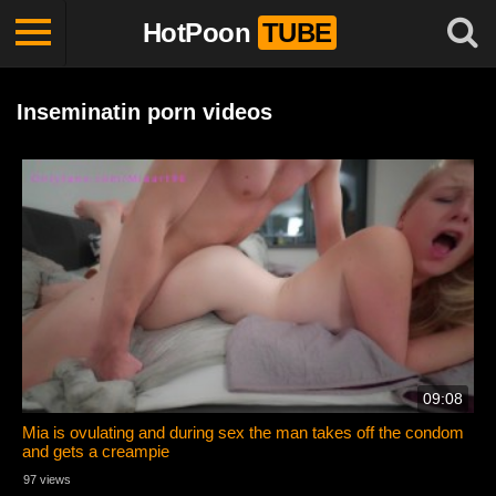
HotPoon
TUBE
Inseminatin porn videos
09:08
Mia is ovulating and during sex the man takes off the condom
and gets a creampie
97 views