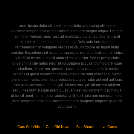
Lorem ipsum dolor sit amet, consectetur adipiscing elit, sed do
eiusmod tempor incididunt ut labore et dolore magna aliqua. Ut enim
ad minim veniam, quis nostrud exercitation ullamco laboris nisi ut
aliquip ex ea commodo consequat. Duis aute irure dolor in
reprehenderit in voluptate velit esse cillum dolore eu fugiat nulla
pariatur. Excepteur sint occaecat cupidatat non proident, sunt in culpa
qui officia deserunt mollit anim id est laborum. Sed ut perspiciatis
unde omnis iste natus error sit voluptatem accusantium doloremque
laudantium, totam rem aperiam, eaque ipsa quae ab illo inventore
veritatis et quasi architecto beatae vitae dicta sunt explicabo. Nemo
enim ipsam voluptatem quia voluptas sit aspernatur aut odit aut fugit,
sed quia consequuntur magni dolores eos qui ratione voluptatem
sequi nesciunt. Neque porro quisquam est, qui dolorem ipsum quia
dolor sit amet, consectetur, adipisci velit, sed quia non numquam eius
modi tempora incidunt ut labore et dolore magnam aliquam quaerat
voluptatem.
Cam Girl Vids
Cam Girl News
Fap Shack
Live Cams