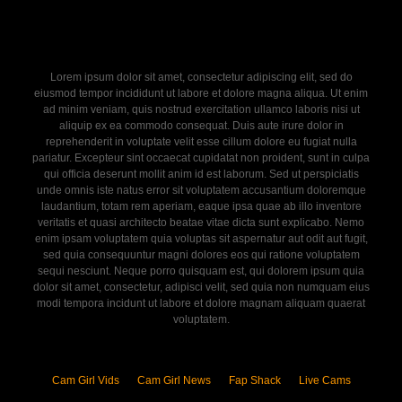
Lorem ipsum dolor sit amet, consectetur adipiscing elit, sed do
eiusmod tempor incididunt ut labore et dolore magna aliqua. Ut enim
ad minim veniam, quis nostrud exercitation ullamco laboris nisi ut
aliquip ex ea commodo consequat. Duis aute irure dolor in
reprehenderit in voluptate velit esse cillum dolore eu fugiat nulla
pariatur. Excepteur sint occaecat cupidatat non proident, sunt in culpa
qui officia deserunt mollit anim id est laborum. Sed ut perspiciatis
unde omnis iste natus error sit voluptatem accusantium doloremque
laudantium, totam rem aperiam, eaque ipsa quae ab illo inventore
veritatis et quasi architecto beatae vitae dicta sunt explicabo. Nemo
enim ipsam voluptatem quia voluptas sit aspernatur aut odit aut fugit,
sed quia consequuntur magni dolores eos qui ratione voluptatem
sequi nesciunt. Neque porro quisquam est, qui dolorem ipsum quia
dolor sit amet, consectetur, adipisci velit, sed quia non numquam eius
modi tempora incidunt ut labore et dolore magnam aliquam quaerat
voluptatem.
Cam Girl Vids
Cam Girl News
Fap Shack
Live Cams