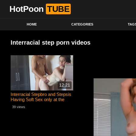
HotPoon
TUBE
HOME
CATEGORIES
TAG
Interracial step porn videos
12:21
Interracial Stepbro and Stepsis
Having Soft Sex only at the
Beginning
39 views