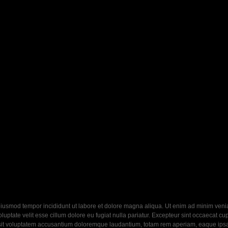
eiusmod tempor incididunt ut labore et dolore magna aliqua. Ut enim ad minim veniam
ptate velit esse cillum dolore eu fugiat nulla pariatur. Excepteur sint occaecat cupi
 sit voluptatem accusantium doloremque laudantium, totam rem aperiam, eaque ipsa q