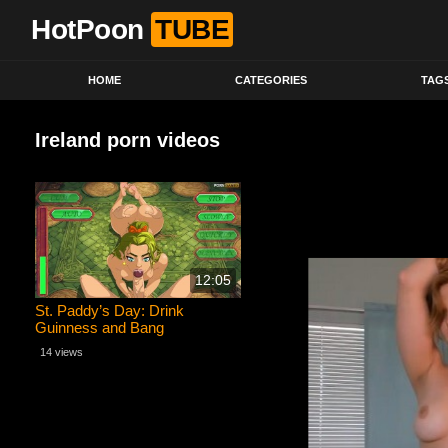
HotPoon
TUBE
HOME
CATEGORIES
TAG
Ireland porn videos
12:05
St. Paddy’s Day: Drink
Guinness and Bang
Leprechaun Sluts!
14 views