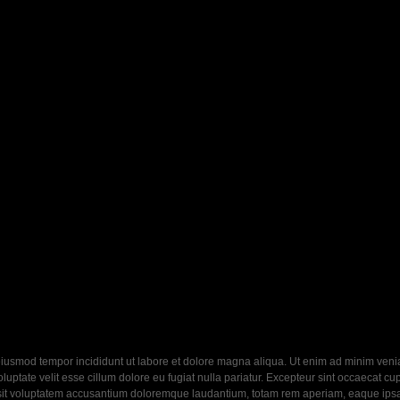
eiusmod tempor incididunt ut labore et dolore magna aliqua. Ut enim ad minim veniam
ptate velit esse cillum dolore eu fugiat nulla pariatur. Excepteur sint occaecat cupi
 sit voluptatem accusantium doloremque laudantium, totam rem aperiam, eaque ipsa q