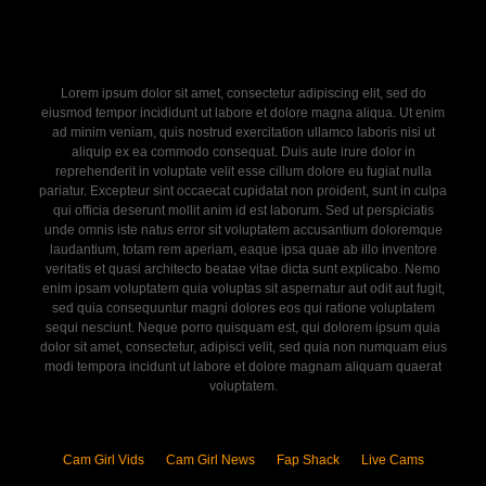
Lorem ipsum dolor sit amet, consectetur adipiscing elit, sed do
eiusmod tempor incididunt ut labore et dolore magna aliqua. Ut enim
ad minim veniam, quis nostrud exercitation ullamco laboris nisi ut
aliquip ex ea commodo consequat. Duis aute irure dolor in
reprehenderit in voluptate velit esse cillum dolore eu fugiat nulla
pariatur. Excepteur sint occaecat cupidatat non proident, sunt in culpa
qui officia deserunt mollit anim id est laborum. Sed ut perspiciatis
unde omnis iste natus error sit voluptatem accusantium doloremque
laudantium, totam rem aperiam, eaque ipsa quae ab illo inventore
veritatis et quasi architecto beatae vitae dicta sunt explicabo. Nemo
enim ipsam voluptatem quia voluptas sit aspernatur aut odit aut fugit,
sed quia consequuntur magni dolores eos qui ratione voluptatem
sequi nesciunt. Neque porro quisquam est, qui dolorem ipsum quia
dolor sit amet, consectetur, adipisci velit, sed quia non numquam eius
modi tempora incidunt ut labore et dolore magnam aliquam quaerat
voluptatem.
Cam Girl Vids
Cam Girl News
Fap Shack
Live Cams