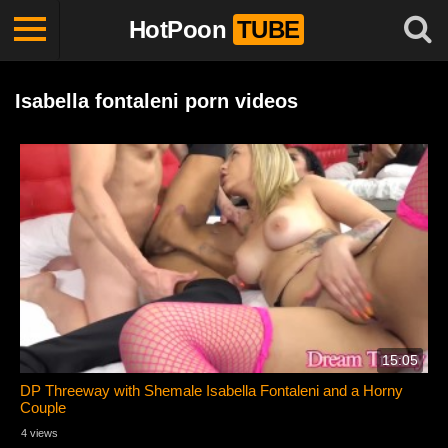
HotPoon
TUBE
Isabella fontaleni porn videos
15:05
DP Threeway with Shemale Isabella Fontaleni and a Horny
Couple
4 views