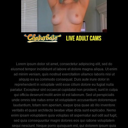
Lorem ipsum dolor sit amet, consectetur adipiscing elit, sed do
eiusmod tempor incididunt ut labore et dolore magna aliqua. Ut enim
ad minim veniam, quis nostrud exercitation ullamco laboris nisi ut
aliquip ex ea commodo consequat. Duis aute irure dolor in
reprehenderit in voluptate velit esse cillum dolore eu fugiat nulla
pariatur. Excepteur sint occaecat cupidatat non proident, sunt in culpa
qui officia deserunt mollit anim id est laborum. Sed ut perspiciatis
unde omnis iste natus error sit voluptatem accusantium doloremque
laudantium, totam rem aperiam, eaque ipsa quae ab illo inventore
veritatis et quasi architecto beatae vitae dicta sunt explicabo. Nemo
enim ipsam voluptatem quia voluptas sit aspernatur aut odit aut fugit,
sed quia consequuntur magni dolores eos qui ratione voluptatem
sequi nesciunt. Neque porro quisquam est, qui dolorem ipsum quia