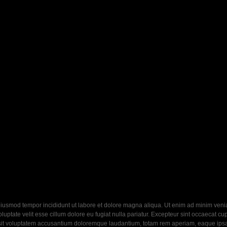
eiusmod tempor incididunt ut labore et dolore magna aliqua. Ut enim ad minim veniam
ptate velit esse cillum dolore eu fugiat nulla pariatur. Excepteur sint occaecat cupi
 sit voluptatem accusantium doloremque laudantium, totam rem aperiam, eaque ipsa q