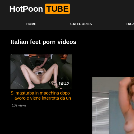
HotPoon
TUBE
HOME
CATEGORIES
TAG
Italian feet porn videos
14:42
Si masturba in macchina dopo
il lavoro e viene interrotta da un
guardone che le sborra
109 views
addosso