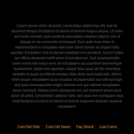
Lorem ipsum dolor sit amet, consectetur adipiscing elit, sed do
eiusmod tempor incididunt ut labore et dolore magna aliqua. Ut enim
ad minim veniam, quis nostrud exercitation ullamco laboris nisi ut
aliquip ex ea commodo consequat. Duis aute irure dolor in
reprehenderit in voluptate velit esse cillum dolore eu fugiat nulla
pariatur. Excepteur sint occaecat cupidatat non proident, sunt in culpa
qui officia deserunt mollit anim id est laborum. Sed ut perspiciatis
unde omnis iste natus error sit voluptatem accusantium doloremque
laudantium, totam rem aperiam, eaque ipsa quae ab illo inventore
veritatis et quasi architecto beatae vitae dicta sunt explicabo. Nemo
enim ipsam voluptatem quia voluptas sit aspernatur aut odit aut fugit,
sed quia consequuntur magni dolores eos qui ratione voluptatem
sequi nesciunt. Neque porro quisquam est, qui dolorem ipsum quia
dolor sit amet, consectetur, adipisci velit, sed quia non numquam eius
modi tempora incidunt ut labore et dolore magnam aliquam quaerat
voluptatem.
Cam Girl Vids
Cam Girl News
Fap Shack
Live Cams