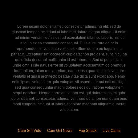
Lorem ipsum dolor sit amet, consectetur adipiscing elit, sed do
eiusmod tempor incididunt ut labore et dolore magna aliqua. Ut enim
ad minim veniam, quis nostrud exercitation ullamco laboris nisi ut
aliquip ex ea commodo consequat. Duis aute irure dolor in
reprehenderit in voluptate velit esse cillum dolore eu fugiat nulla
pariatur. Excepteur sint occaecat cupidatat non proident, sunt in culpa
qui officia deserunt mollit anim id est laborum. Sed ut perspiciatis
unde omnis iste natus error sit voluptatem accusantium doloremque
laudantium, totam rem aperiam, eaque ipsa quae ab illo inventore
veritatis et quasi architecto beatae vitae dicta sunt explicabo. Nemo
enim ipsam voluptatem quia voluptas sit aspernatur aut odit aut fugit,
sed quia consequuntur magni dolores eos qui ratione voluptatem
sequi nesciunt. Neque porro quisquam est, qui dolorem ipsum quia
dolor sit amet, consectetur, adipisci velit, sed quia non numquam eius
modi tempora incidunt ut labore et dolore magnam aliquam quaerat
voluptatem.
Cam Girl Vids
Cam Girl News
Fap Shack
Live Cams