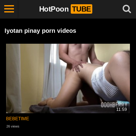
HotPoon
TUBE
Iyotan pinay porn videos
11:59
BEBETIME
26 views