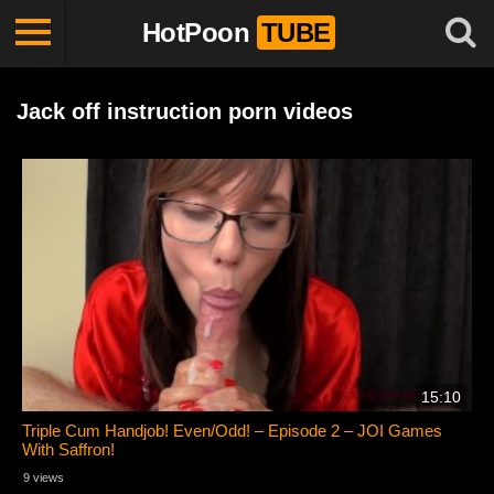
HotPoon
TUBE
Jack off instruction porn videos
15:10
Triple Cum Handjob! Even/Odd! – Episode 2 – JOI Games
With Saffron!
9 views