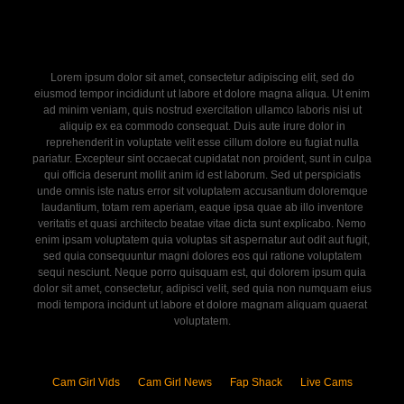
Lorem ipsum dolor sit amet, consectetur adipiscing elit, sed do
eiusmod tempor incididunt ut labore et dolore magna aliqua. Ut enim
ad minim veniam, quis nostrud exercitation ullamco laboris nisi ut
aliquip ex ea commodo consequat. Duis aute irure dolor in
reprehenderit in voluptate velit esse cillum dolore eu fugiat nulla
pariatur. Excepteur sint occaecat cupidatat non proident, sunt in culpa
qui officia deserunt mollit anim id est laborum. Sed ut perspiciatis
unde omnis iste natus error sit voluptatem accusantium doloremque
laudantium, totam rem aperiam, eaque ipsa quae ab illo inventore
veritatis et quasi architecto beatae vitae dicta sunt explicabo. Nemo
enim ipsam voluptatem quia voluptas sit aspernatur aut odit aut fugit,
sed quia consequuntur magni dolores eos qui ratione voluptatem
sequi nesciunt. Neque porro quisquam est, qui dolorem ipsum quia
dolor sit amet, consectetur, adipisci velit, sed quia non numquam eius
modi tempora incidunt ut labore et dolore magnam aliquam quaerat
voluptatem.
Cam Girl Vids
Cam Girl News
Fap Shack
Live Cams