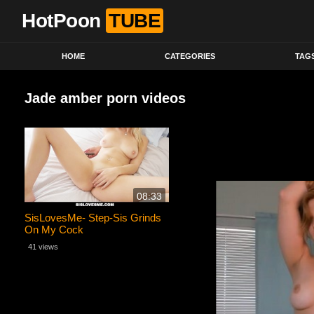
HotPoon
TUBE
HOME
CATEGORIES
TAG
Jade amber porn videos
08:33
SisLovesMe- Step-Sis Grinds
On My Cock
41 views