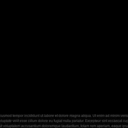
eiusmod tempor incididunt ut labore et dolore magna aliqua. Ut enim ad minim veniam
ptate velit esse cillum dolore eu fugiat nulla pariatur. Excepteur sint occaecat cupi
 sit voluptatem accusantium doloremque laudantium, totam rem aperiam, eaque ipsa q