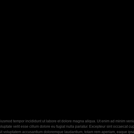
eiusmod tempor incididunt ut labore et dolore magna aliqua. Ut enim ad minim veniam
ptate velit esse cillum dolore eu fugiat nulla pariatur. Excepteur sint occaecat cupi
 sit voluptatem accusantium doloremque laudantium, totam rem aperiam, eaque ipsa q