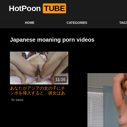
HotPoon
TUBE
HOME
CATEGORIES
TAG
Japanese moaning porn videos
11:16
あなたがアジアの女の子にチ
ンポを挿入すると、彼女はあ
なたの顔に喜びを感じまし
91 views
た。