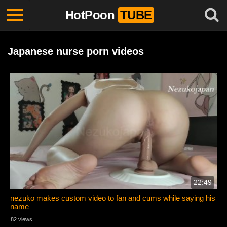
HotPoon
TUBE
Japanese nurse porn videos
22:49
nezuko makes custom video to fan and cums while saying his
name
82 views