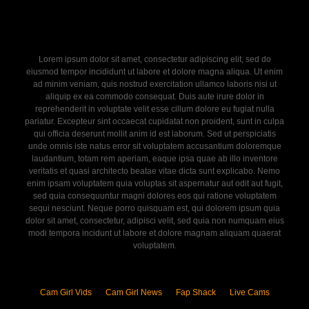
Lorem ipsum dolor sit amet, consectetur adipiscing elit, sed do
eiusmod tempor incididunt ut labore et dolore magna aliqua. Ut enim
ad minim veniam, quis nostrud exercitation ullamco laboris nisi ut
aliquip ex ea commodo consequat. Duis aute irure dolor in
reprehenderit in voluptate velit esse cillum dolore eu fugiat nulla
pariatur. Excepteur sint occaecat cupidatat non proident, sunt in culpa
qui officia deserunt mollit anim id est laborum. Sed ut perspiciatis
unde omnis iste natus error sit voluptatem accusantium doloremque
laudantium, totam rem aperiam, eaque ipsa quae ab illo inventore
veritatis et quasi architecto beatae vitae dicta sunt explicabo. Nemo
enim ipsam voluptatem quia voluptas sit aspernatur aut odit aut fugit,
sed quia consequuntur magni dolores eos qui ratione voluptatem
sequi nesciunt. Neque porro quisquam est, qui dolorem ipsum quia
dolor sit amet, consectetur, adipisci velit, sed quia non numquam eius
modi tempora incidunt ut labore et dolore magnam aliquam quaerat
voluptatem.
Cam Girl Vids
Cam Girl News
Fap Shack
Live Cams