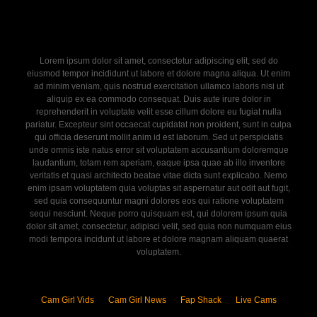
Lorem ipsum dolor sit amet, consectetur adipiscing elit, sed do
eiusmod tempor incididunt ut labore et dolore magna aliqua. Ut enim
ad minim veniam, quis nostrud exercitation ullamco laboris nisi ut
aliquip ex ea commodo consequat. Duis aute irure dolor in
reprehenderit in voluptate velit esse cillum dolore eu fugiat nulla
pariatur. Excepteur sint occaecat cupidatat non proident, sunt in culpa
qui officia deserunt mollit anim id est laborum. Sed ut perspiciatis
unde omnis iste natus error sit voluptatem accusantium doloremque
laudantium, totam rem aperiam, eaque ipsa quae ab illo inventore
veritatis et quasi architecto beatae vitae dicta sunt explicabo. Nemo
enim ipsam voluptatem quia voluptas sit aspernatur aut odit aut fugit,
sed quia consequuntur magni dolores eos qui ratione voluptatem
sequi nesciunt. Neque porro quisquam est, qui dolorem ipsum quia
dolor sit amet, consectetur, adipisci velit, sed quia non numquam eius
modi tempora incidunt ut labore et dolore magnam aliquam quaerat
voluptatem.
Cam Girl Vids
Cam Girl News
Fap Shack
Live Cams