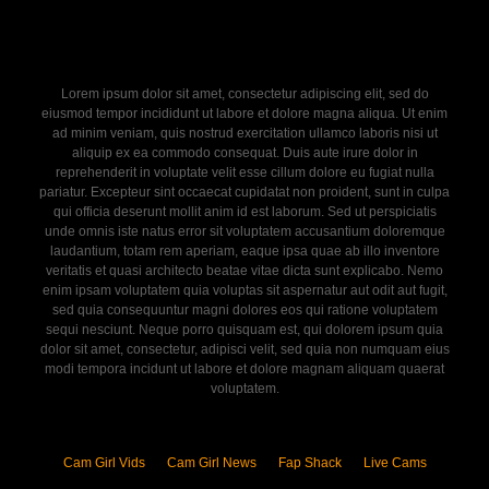
Lorem ipsum dolor sit amet, consectetur adipiscing elit, sed do
eiusmod tempor incididunt ut labore et dolore magna aliqua. Ut enim
ad minim veniam, quis nostrud exercitation ullamco laboris nisi ut
aliquip ex ea commodo consequat. Duis aute irure dolor in
reprehenderit in voluptate velit esse cillum dolore eu fugiat nulla
pariatur. Excepteur sint occaecat cupidatat non proident, sunt in culpa
qui officia deserunt mollit anim id est laborum. Sed ut perspiciatis
unde omnis iste natus error sit voluptatem accusantium doloremque
laudantium, totam rem aperiam, eaque ipsa quae ab illo inventore
veritatis et quasi architecto beatae vitae dicta sunt explicabo. Nemo
enim ipsam voluptatem quia voluptas sit aspernatur aut odit aut fugit,
sed quia consequuntur magni dolores eos qui ratione voluptatem
sequi nesciunt. Neque porro quisquam est, qui dolorem ipsum quia
dolor sit amet, consectetur, adipisci velit, sed quia non numquam eius
modi tempora incidunt ut labore et dolore magnam aliquam quaerat
voluptatem.
Cam Girl Vids
Cam Girl News
Fap Shack
Live Cams