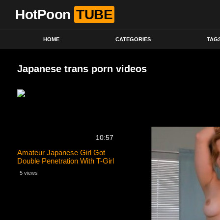
HotPoon
TUBE
HOME
CATEGORIES
TAG
Japanese trans porn videos
10:57
Amateur Japanese Girl Got
Double Penetration With T-Girl
And Old Man
5 views