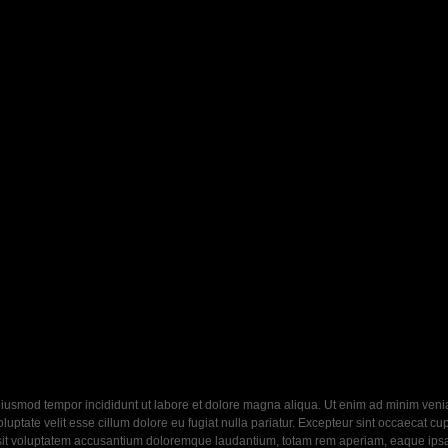
eiusmod tempor incididunt ut labore et dolore magna aliqua. Ut enim ad minim veniam
ptate velit esse cillum dolore eu fugiat nulla pariatur. Excepteur sint occaecat cupi
 sit voluptatem accusantium doloremque laudantium, totam rem aperiam, eaque ipsa q