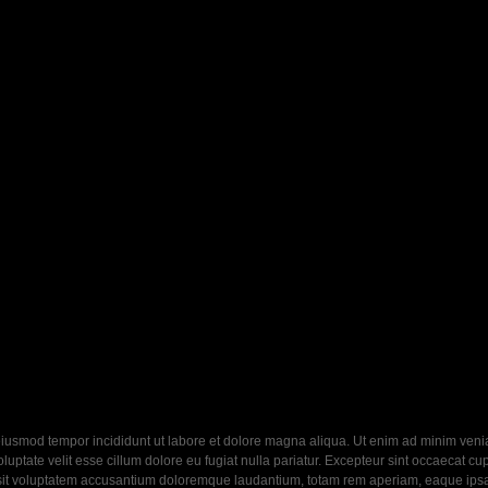
eiusmod tempor incididunt ut labore et dolore magna aliqua. Ut enim ad minim veniam
ptate velit esse cillum dolore eu fugiat nulla pariatur. Excepteur sint occaecat cupi
 sit voluptatem accusantium doloremque laudantium, totam rem aperiam, eaque ipsa q