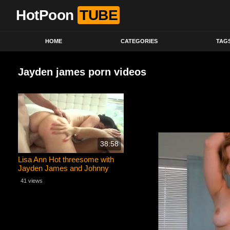
HotPoon
TUBE
HOME
CATEGORIES
TAG
Jayden james porn videos
38:58
Lisa Ann Hot threesome with
Jayden James and Johnny
Sins
41 views