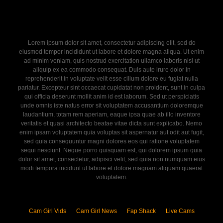
Lorem ipsum dolor sit amet, consectetur adipiscing elit, sed do
eiusmod tempor incididunt ut labore et dolore magna aliqua. Ut enim
ad minim veniam, quis nostrud exercitation ullamco laboris nisi ut
aliquip ex ea commodo consequat. Duis aute irure dolor in
reprehenderit in voluptate velit esse cillum dolore eu fugiat nulla
pariatur. Excepteur sint occaecat cupidatat non proident, sunt in culpa
qui officia deserunt mollit anim id est laborum. Sed ut perspiciatis
unde omnis iste natus error sit voluptatem accusantium doloremque
laudantium, totam rem aperiam, eaque ipsa quae ab illo inventore
veritatis et quasi architecto beatae vitae dicta sunt explicabo. Nemo
enim ipsam voluptatem quia voluptas sit aspernatur aut odit aut fugit,
sed quia consequuntur magni dolores eos qui ratione voluptatem
sequi nesciunt. Neque porro quisquam est, qui dolorem ipsum quia
dolor sit amet, consectetur, adipisci velit, sed quia non numquam eius
modi tempora incidunt ut labore et dolore magnam aliquam quaerat
voluptatem.
Cam Girl Vids
Cam Girl News
Fap Shack
Live Cams