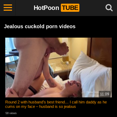
HotPoon
TUBE
Jealous cuckold porn videos
11:09
Round 2 with husband’s best friend… I call him daddy as he
cums on my face – husband is so jealous
58 views